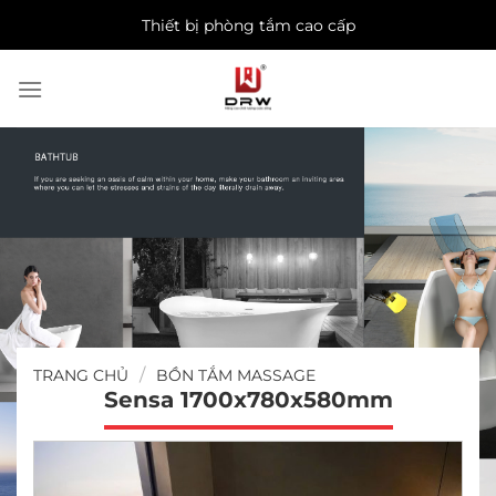
Skip
Thiết bị phòng tắm cao cấp
to
content
/
TRANG CHỦ
BỒN TẮM MASSAGE
Sensa 1700x780x580mm