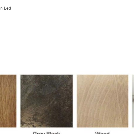
èn Led