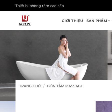
Skip
Thiết bị phòng tắm cao cấp
to
content
GIỚI THIỆU
SẢN PHẨM
/
TRANG CHỦ
BỒN TẮM MASSAGE