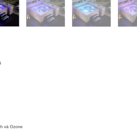
i
oth và Ozone