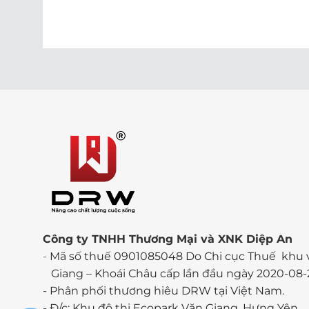
Công ty TNHH Thương Mại và XNK Diệp An
-
Mã số thuế 0901085048 Do Chi cục Thuế khu 
Giang – Khoái Châu cấp lần đầu ngày 2020-08-
-
Phân phối thương hiêu DRW tại Việt Nam.
- Đ/c: Khu đô thị Ecopark Văn Giang, Hưng Yên