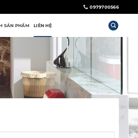
0979700566
H SẢN PHẨM
LIÊN HỆ