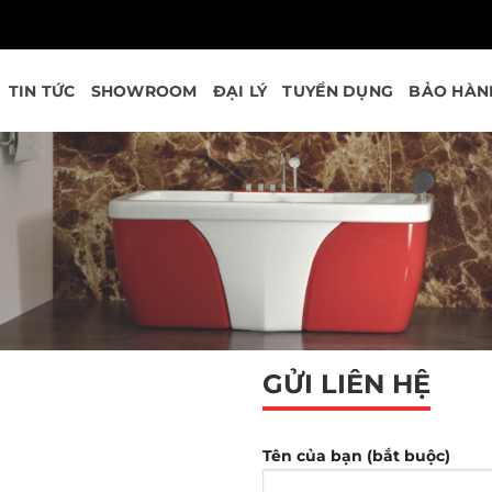
TIN TỨC
SHOWROOM
ĐẠI LÝ
TUYỂN DỤNG
BẢO HÀN
GỬI LIÊN HỆ
Tên của bạn (bắt buộc)