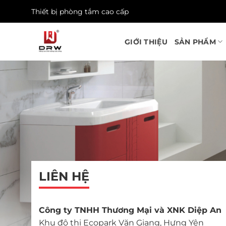
Skip
Thiết bị phòng tắm cao cấp
to
content
GIỚI THIỆU
SẢN PHẨM
LIÊN HỆ
Công ty TNHH Thương Mại và XNK Diệp An
Khu đô thị Ecopark Văn Giang, Hưng Yên