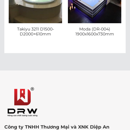
Takiyu 3211 D1500-
Moda (DR-004)
D2000×610mm
1900x1600x730mm
Công ty TNHH Thương Mại và XNK Diệp An