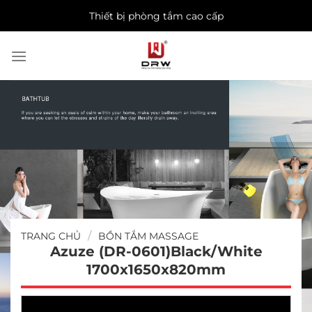
Skip
Thiết bị phòng tắm cao cấp
to
content
/
TRANG CHỦ
BỒN TẮM MASSAGE
Azuze (DR-0601)Black/White
1700x1650x820mm