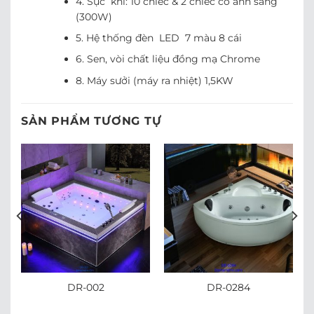
4. Sục khí: 10 chiếc & 2 chiếc có ánh sáng
(300W)
5. Hệ thống đèn LED 7 màu 8 cái
6. Sen, vòi chất liệu đồng mạ Chrome
8. Máy sưởi (máy ra nhiệt) 1,5KW
SẢN PHẨM TƯƠNG TỰ
DR-002
DR-0284