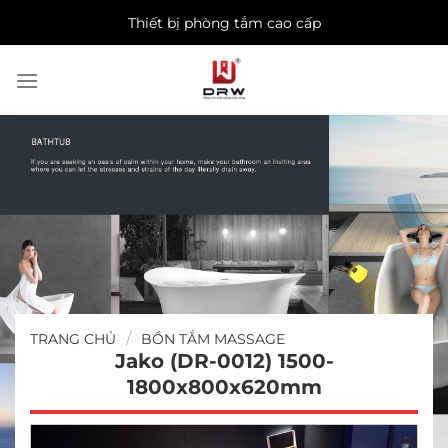
Skip
Thiết bị phòng tắm cao cấp
to
content
/
TRANG CHỦ
BỒN TẮM MASSAGE
Jako (DR-0012) 1500-
1800x800x620mm