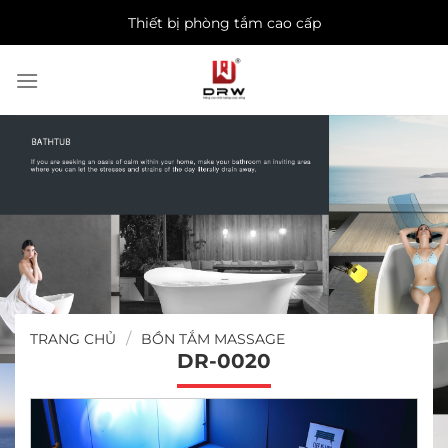
Skip
Thiết bị phòng tắm cao cấp
to
content
/
TRANG CHỦ
BỒN TẮM MASSAGE
DR-0020