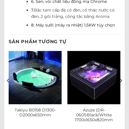
6. Sen, vòi chất liệu đồng mạ Chrome
7.
Bậc tam cấp đá có đèn, cổ thác nước có
đèn, 2 gối trắng, công tắc bằng Aroma
8. Máy sưởi (máy ra nhiệt) 1,5KW tùy chọn
SẢN PHẨM TƯƠNG TỰ
Takiyu B0158 D1300-
Azuze (DR-
D2000x650mm
0601)Black/White
1700x1650x820mm