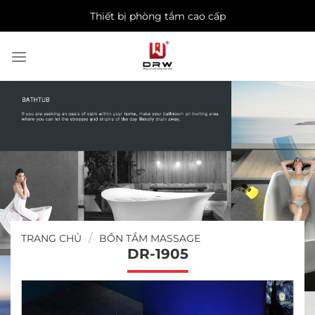
Skip
Thiết bị phòng tắm cao cấp
to
content
/
TRANG CHỦ
BỒN TẮM MASSAGE
DR-1905