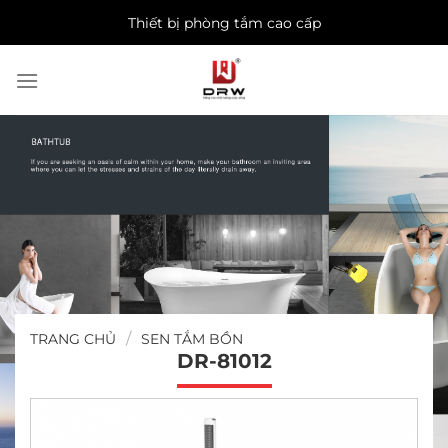
Skip
Thiết bị phòng tắm cao cấp
to
content
/
TRANG CHỦ
SEN TẮM BỒN
DR-81012