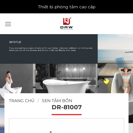
Skip
Thiết bị phòng tắm cao cấp
to
content
/
TRANG CHỦ
SEN TẮM BỒN
DR-81007