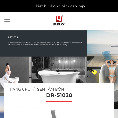
Skip
Thiết bị phòng tắm cao cấp
to
content
/
TRANG CHỦ
SEN TẮM BỒN
DR-51028