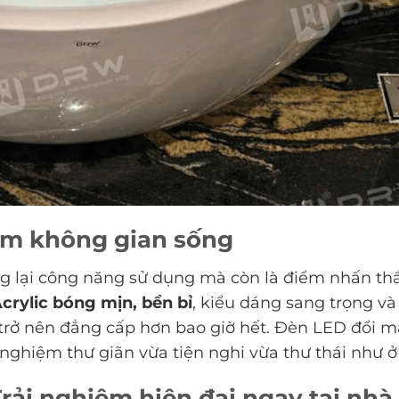
tầm không gian sống
g lại công năng sử dụng mà còn là điểm nhấn t
Acrylic bóng mịn, bền bỉ
, kiểu dáng sang trọng v
n trở nên đẳng cấp hơn bao giờ hết. Đèn LED đổi 
nghiệm thư giãn vừa tiện nghi vừa thư thái như ở 
rải nghiệm hiện đại ngay tại nhà