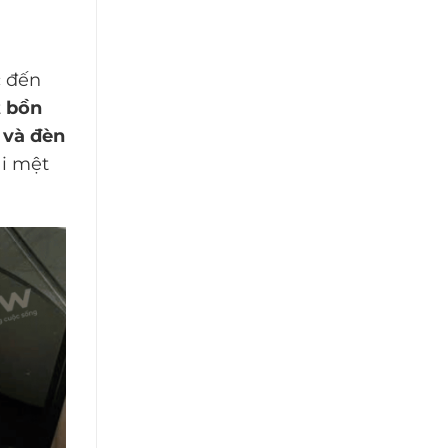
c đến
t
bồn
 và đèn
ài mệt