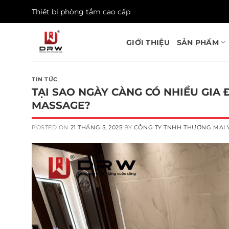
Skip
Thiết bị phòng tắm cao cấp
to
content
GIỚI THIỆU
SẢN PHẨM
TIN TỨC
TẠI SAO NGÀY CÀNG CÓ NHIỀU GI
MASSAGE?
POSTED ON
21 THÁNG 5, 2025
BY
CÔNG TY TNHH THƯƠNG MẠI 