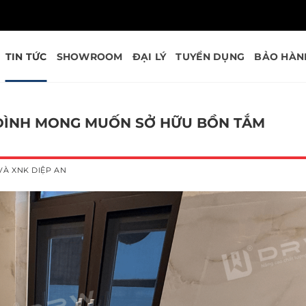
TIN TỨC
SHOWROOM
ĐẠI LÝ
TUYỂN DỤNG
BẢO HÀN
A ĐÌNH MONG MUỐN SỞ HỮU BỒN TẮM
VÀ XNK DIỆP AN