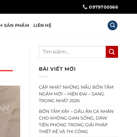
0979700566
H SẢN PHẨM
LIÊN HỆ
BÀI VIẾT MỚI
CẬP NHẬT NHỮNG MẪU BỒN TẮM
NGÂM MỚI – HIỆN ĐẠI – SANG
TRỌNG NHẤT 2026
BỒN TẮM XÂY – DẤU ẤN CÁ NHÂN
CHO KHÔNG GIAN SỐNG, DRW
TIÊN PHONG TRONG GIẢI PHÁP
THIẾT KẾ VÀ THI CÔNG