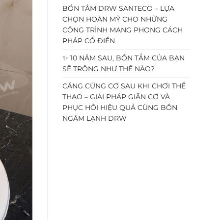
BỒN TẮM DRW SANTECO – LỰA
CHỌN HOÀN MỸ CHO NHỮNG
CÔNG TRÌNH MANG PHONG CÁCH
PHÁP CỔ ĐIỂN
✨ 10 NĂM SAU, BỒN TẮM CỦA BẠN
SẼ TRÔNG NHƯ THẾ NÀO?
CĂNG CỨNG CƠ SAU KHI CHƠI THỂ
THAO – GIẢI PHÁP GIÃN CƠ VÀ
PHỤC HỒI HIỆU QUẢ CÙNG BỒN
NGÂM LẠNH DRW