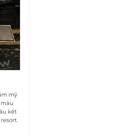
hẩm mỹ
à màu
màu kết
resort.