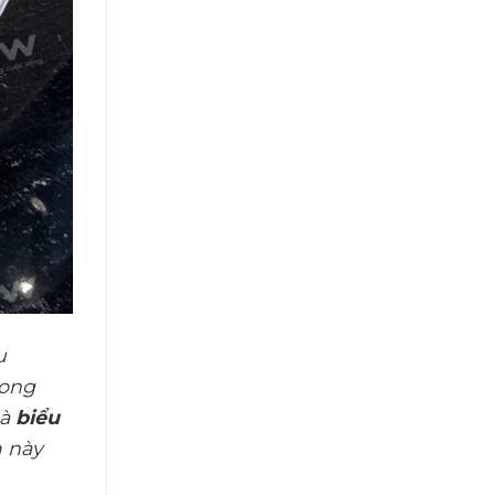
u
rong
là
biểu
m này