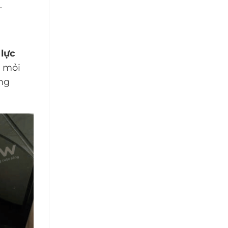
.
lực
t mỏi
ng