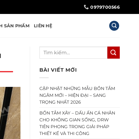
0979700566
H SẢN PHẨM
LIÊN HỆ
M
BÀI VIẾT MỚI
CẬP NHẬT NHỮNG MẪU BỒN TẮM
NGÂM MỚI – HIỆN ĐẠI – SANG
TRỌNG NHẤT 2026
BỒN TẮM XÂY – DẤU ẤN CÁ NHÂN
CHO KHÔNG GIAN SỐNG, DRW
TIÊN PHONG TRONG GIẢI PHÁP
THIẾT KẾ VÀ THI CÔNG