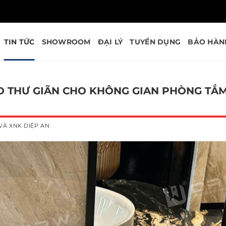
TIN TỨC
SHOWROOM
ĐẠI LÝ
TUYỂN DỤNG
BẢO HÀN
AO THƯ GIÃN CHO KHÔNG GIAN PHÒNG TẮ
VÀ XNK DIỆP AN