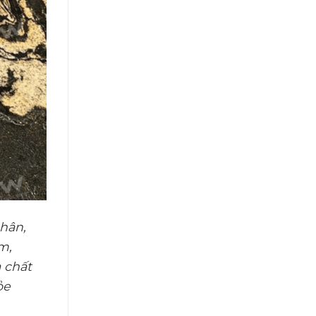
hân,
m,
à chất
ỏe