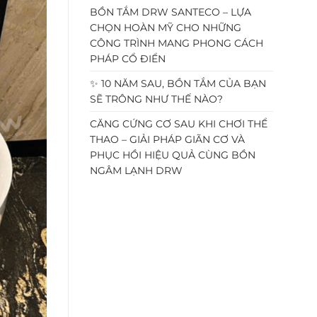
BỒN TẮM DRW SANTECO – LỰA
CHỌN HOÀN MỸ CHO NHỮNG
CÔNG TRÌNH MANG PHONG CÁCH
PHÁP CỔ ĐIỂN
✨ 10 NĂM SAU, BỒN TẮM CỦA BẠN
SẼ TRÔNG NHƯ THẾ NÀO?
CĂNG CỨNG CƠ SAU KHI CHƠI THỂ
THAO – GIẢI PHÁP GIÃN CƠ VÀ
PHỤC HỒI HIỆU QUẢ CÙNG BỒN
NGÂM LẠNH DRW