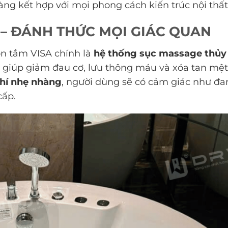
dàng kết hợp với mọi phong cách kiến trúc nội thất
 – ĐÁNH THỨC MỌI GIÁC QUAN
ồn tắm VISA chính là
hệ thống sục massage thủy 
u, giúp giảm đau cơ, lưu thông máu và xóa tan mệ
hí nhẹ nhàng
, người dùng sẽ có cảm giác như đa
cấp.