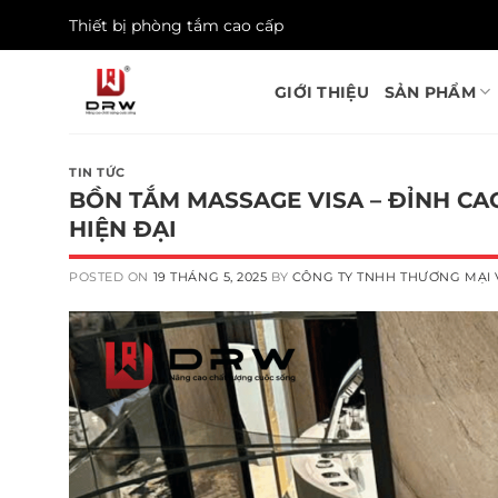
Skip
Thiết bị phòng tắm cao cấp
to
content
GIỚI THIỆU
SẢN PHẨM
TIN TỨC
BỒN TẮM MASSAGE VISA – ĐỈNH C
HIỆN ĐẠI
POSTED ON
19 THÁNG 5, 2025
BY
CÔNG TY TNHH THƯƠNG MẠI 