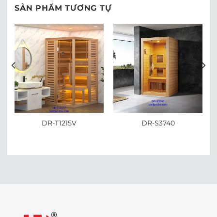
SẢN PHẨM TƯƠNG TỰ
DR-T1215V
DR-S3740