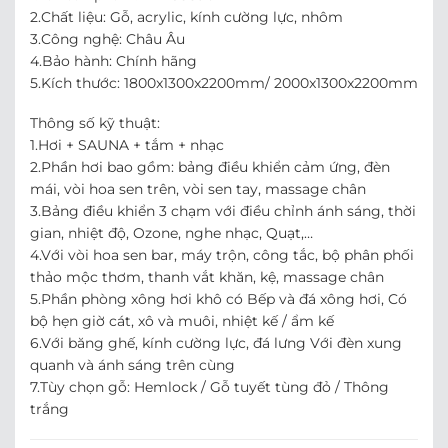
2.Chất liệu: Gỗ, acrylic, kính cường lực, nhôm
3.Công nghệ: Châu Âu
4.Bảo hành: Chính hãng
5.Kích thước: 1800x1300x2200mm/ 2000x1300x2200mm
Thông số kỹ thuật:
1.Hơi + SAUNA + tắm + nhạc
2.Phần hơi bao gồm: bảng điều khiển cảm ứng, đèn
mái, vòi hoa sen trên, vòi sen tay, massage chân
3.Bảng điều khiển 3 chạm với điều chỉnh ánh sáng, thời
gian, nhiệt độ, Ozone, nghe nhạc, Quạt,…
4.Với vòi hoa sen bar, máy trộn, công tắc, bộ phân phối
thảo mộc thơm, thanh vắt khăn, kệ, massage chân
5.Phần phòng xông hơi khô có Bếp và đá xông hơi, Có
bộ hẹn giờ cát, xô và muôi, nhiệt kế / ẩm kế
6.Với băng ghế, kính cường lực, đá lưng Với đèn xung
quanh và ánh sáng trên cùng
7.Tùy chọn gỗ: Hemlock / Gỗ tuyết tùng đỏ / Thông
trắng