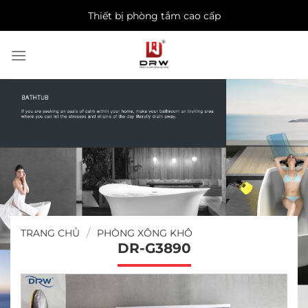
Skip
Thiết bị phòng tắm cao cấp
to
content
/
TRANG CHỦ
PHÒNG XÔNG KHÔ
DR-G3890