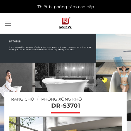
Skip
Thiết bị phòng tắm cao cấp
to
content
/
TRANG CHỦ
PHÒNG XÔNG KHÔ
DR-S3701