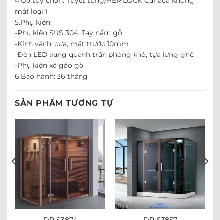
4.Gỗ tùy chọn: Tuyết tùng/HEMLOCK Canada không
mắt loại 1
5.Phụ kiện:
-Phụ kiện SUS 304, Tay nắm gỗ
-Kính vách, cửa, mặt trước 10mm
-Đèn LED xung quanh trần phòng khô, tựa lưng ghế.
-Phụ kiện xô gáo gỗ
6.Bảo hành: 36 tháng
SẢN PHẨM TƯƠNG TỰ
DR-S3874
DR-S3857