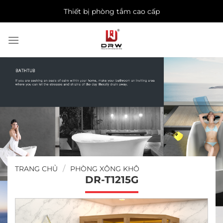
Skip
Thiết bị phòng tắm cao cấp
to
content
/
TRANG CHỦ
PHÒNG XÔNG KHÔ
DR-T1215G