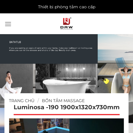
Skip
Thiết bị phòng tắm cao cấp
to
content
/
TRANG CHỦ
BỒN TẮM MASSAGE
Luminosa -190 1900x1320x730mm