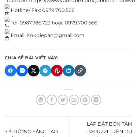
Youtube:
https://www.youtube.com/@bontamdrwvn
Hotline/ Fax: 0979.700.566
Tel: 0987.786.723 hoặc 0979.700.566
Email: Xnkdiepan@gmail.com
CHIA SẺ BÀI VIẾT NÀY:
LẮP ĐẶT BỒN TẮM
7 Ý TƯỞNG SÁNG TẠO
JACUZZI TRÊN DU