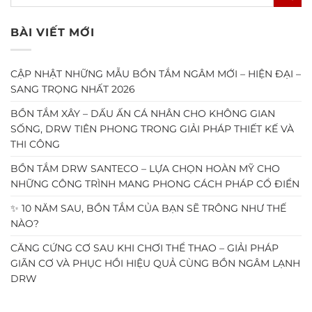
BÀI VIẾT MỚI
CẬP NHẬT NHỮNG MẪU BỒN TẮM NGÂM MỚI – HIỆN ĐẠI –
SANG TRỌNG NHẤT 2026
BỒN TẮM XÂY – DẤU ẤN CÁ NHÂN CHO KHÔNG GIAN
SỐNG, DRW TIÊN PHONG TRONG GIẢI PHÁP THIẾT KẾ VÀ
THI CÔNG
BỒN TẮM DRW SANTECO – LỰA CHỌN HOÀN MỸ CHO
NHỮNG CÔNG TRÌNH MANG PHONG CÁCH PHÁP CỔ ĐIỂN
✨ 10 NĂM SAU, BỒN TẮM CỦA BẠN SẼ TRÔNG NHƯ THẾ
NÀO?
CĂNG CỨNG CƠ SAU KHI CHƠI THỂ THAO – GIẢI PHÁP
GIÃN CƠ VÀ PHỤC HỒI HIỆU QUẢ CÙNG BỒN NGÂM LẠNH
DRW