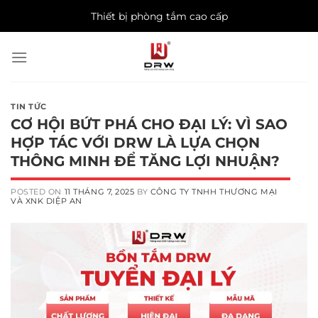
Skip
Thiết bị phòng tắm cao cấp
to
content
TIN TỨC
CƠ HỘI BỨT PHÁ CHO ĐẠI LÝ: VÌ SAO
HỢP TÁC VỚI DRW LÀ LỰA CHỌN
THÔNG MINH ĐỂ TĂNG LỢI NHUẬN?
POSTED ON
11 THÁNG 7, 2025
BY
CÔNG TY TNHH THƯƠNG MẠI
VÀ XNK DIỆP AN