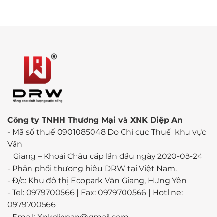
Công ty TNHH Thương Mại và XNK Diệp An
-
Mã số thuế 0901085048 Do Chi cục Thuế khu vực
Văn
Giang – Khoái Châu cấp lần đầu ngày 2020-08-24
-
Phân phối thương hiêu DRW tại Việt Nam.
- Đ/c: Khu đô thị Ecopark Văn Giang, Hưng Yên
- Tel: 0979700566 | Fax: 0979700566 | Hotline:
0979700566
- Email: Xnkdiepan@gmail.com