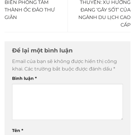
BIẾN PHÒNG TẮM
THUYỀN: XU HƯỚNG
THÀNH ỐC ĐẢO THƯ
ĐANG ‘GÂY SỐT’ CỦA
GIÃN
NGÀNH DU LỊCH CAO
CẤP
Để lại một bình luận
Email của bạn sẽ không được hiển thị công
khai.
Các trường bắt buộc được đánh dấu
*
Bình luận
*
Tên
*