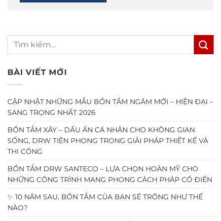
BÀI VIẾT MỚI
CẬP NHẬT NHỮNG MẪU BỒN TẮM NGÂM MỚI – HIỆN ĐẠI –
SANG TRỌNG NHẤT 2026
BỒN TẮM XÂY – DẤU ẤN CÁ NHÂN CHO KHÔNG GIAN
SỐNG, DRW TIÊN PHONG TRONG GIẢI PHÁP THIẾT KẾ VÀ
THI CÔNG
BỒN TẮM DRW SANTECO – LỰA CHỌN HOÀN MỸ CHO
NHỮNG CÔNG TRÌNH MANG PHONG CÁCH PHÁP CỔ ĐIỂN
✨ 10 NĂM SAU, BỒN TẮM CỦA BẠN SẼ TRÔNG NHƯ THẾ
NÀO?