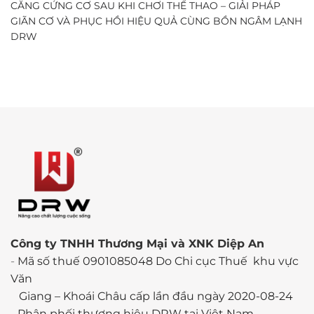
CĂNG CỨNG CƠ SAU KHI CHƠI THỂ THAO – GIẢI PHÁP
GIÃN CƠ VÀ PHỤC HỒI HIỆU QUẢ CÙNG BỒN NGÂM LẠNH
DRW
Công ty TNHH Thương Mại và XNK Diệp An
-
Mã số thuế 0901085048 Do Chi cục Thuế khu vực
Văn
Giang – Khoái Châu cấp lần đầu ngày 2020-08-24
-
Phân phối thương hiêu DRW tại Việt Nam.