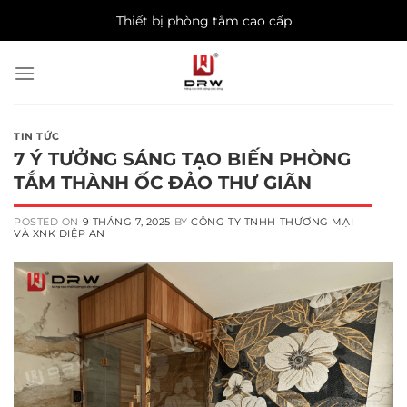
Skip
Thiết bị phòng tắm cao cấp
to
content
TIN TỨC
7 Ý TƯỞNG SÁNG TẠO BIẾN PHÒNG
TẮM THÀNH ỐC ĐẢO THƯ GIÃN
POSTED ON
9 THÁNG 7, 2025
BY
CÔNG TY TNHH THƯƠNG MẠI
VÀ XNK DIỆP AN