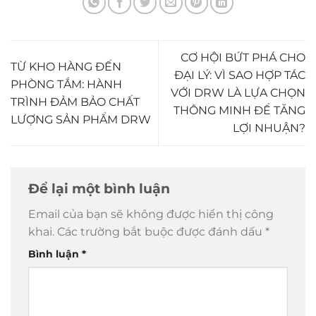
CƠ HỘI BỨT PHÁ CHO
TỪ KHO HÀNG ĐẾN
ĐẠI LÝ: VÌ SAO HỢP TÁC
PHÒNG TẮM: HÀNH
VỚI DRW LÀ LỰA CHỌN
TRÌNH ĐẢM BẢO CHẤT
THÔNG MINH ĐỂ TĂNG
LƯỢNG SẢN PHẨM DRW
LỢI NHUẬN?
Để lại một bình luận
Email của bạn sẽ không được hiển thị công
khai.
Các trường bắt buộc được đánh dấu
*
Bình luận
*