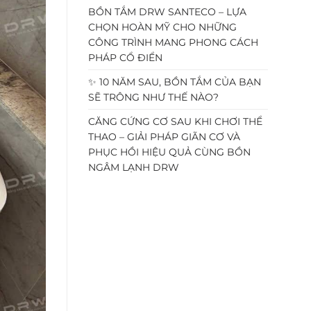
BỒN TẮM DRW SANTECO – LỰA
CHỌN HOÀN MỸ CHO NHỮNG
CÔNG TRÌNH MANG PHONG CÁCH
PHÁP CỔ ĐIỂN
✨ 10 NĂM SAU, BỒN TẮM CỦA BẠN
SẼ TRÔNG NHƯ THẾ NÀO?
CĂNG CỨNG CƠ SAU KHI CHƠI THỂ
THAO – GIẢI PHÁP GIÃN CƠ VÀ
PHỤC HỒI HIỆU QUẢ CÙNG BỒN
NGÂM LẠNH DRW