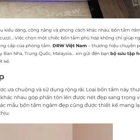
iều kiểu dáng, công năng và phong cách khác nhau: bồn tắm nằ
cuzzi… Việc chọn một chiếc bồn tắm phù hợp không chỉ giúp n
ẳng cấp của phòng tắm.
DRW Việt Nam
– thương hiệu chuyên p
y Ban Nha, Trung Quốc, Malaysia… xin gửi đến bạn
bộ sưu tập h
t kế.
p
ược ưa chuộng và sử dụng rộng rãi. Loại bồn tắm này th
ã khác nhau góp phần tôn lên được nét đẹp sang trọng v
 các mẫu bồn tắm ngâm đẹp cũng được thiết kế mang lạ
hịu.