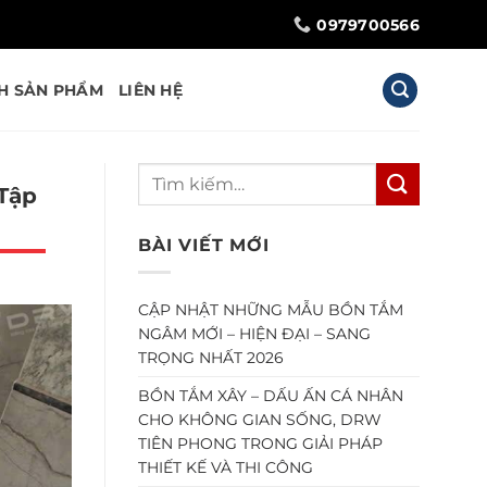
0979700566
H SẢN PHẨM
LIÊN HỆ
Tập
BÀI VIẾT MỚI
CẬP NHẬT NHỮNG MẪU BỒN TẮM
NGÂM MỚI – HIỆN ĐẠI – SANG
TRỌNG NHẤT 2026
BỒN TẮM XÂY – DẤU ẤN CÁ NHÂN
CHO KHÔNG GIAN SỐNG, DRW
TIÊN PHONG TRONG GIẢI PHÁP
THIẾT KẾ VÀ THI CÔNG