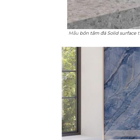
Mẫu
bồn tắm đá Solid surface
t