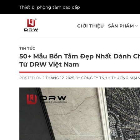
Skip
Thiết bị phòng tắm cao cấp
to
content
GIỚI THIỆU
SẢN PHẨM
TIN TỨC
50+ Mẫu Bồn Tắm Đẹp Nhất Dành Ch
Từ DRW Việt Nam
POSTED ON
1 THÁNG 12, 2025
BY
CÔNG TY TNHH THƯƠNG MẠI V