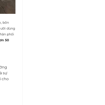
m, bồn
gười dùng
hân phối
ơn 50
ường
à sự
i cho