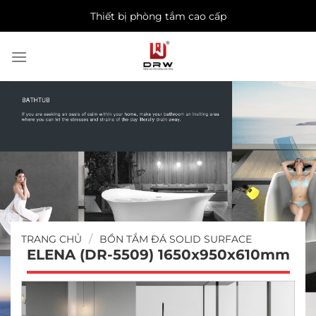
Skip
Thiết bị phòng tắm cao cấp
to
content
/
TRANG CHỦ
BỒN TẮM ĐÁ SOLID SURFACE
ELENA (DR-5509) 1650x950x610mm