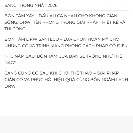
SANG TRỌNG NHẤT 2026
BỒN TẮM XÂY – DẤU ẤN CÁ NHÂN CHO KHÔNG GIAN
SỐNG, DRW TIÊN PHONG TRONG GIẢI PHÁP THIẾT KẾ VÀ
THI CÔNG
BỒN TẮM DRW SANTECO – LỰA CHỌN HOÀN MỸ CHO
NHỮNG CÔNG TRÌNH MANG PHONG CÁCH PHÁP CỔ ĐIỂN
✨ 10 NĂM SAU, BỒN TẮM CỦA BẠN SẼ TRÔNG NHƯ THẾ
NÀO?
CĂNG CỨNG CƠ SAU KHI CHƠI THỂ THAO – GIẢI PHÁP
GIÃN CƠ VÀ PHỤC HỒI HIỆU QUẢ CÙNG BỒN NGÂM LẠNH
DRW