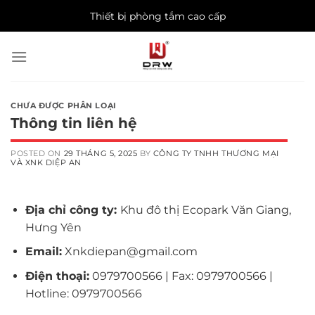
Skip
Thiết bị phòng tắm cao cấp
to
content
CHƯA ĐƯỢC PHÂN LOẠI
Thông tin liên hệ
POSTED ON
29 THÁNG 5, 2025
BY
CÔNG TY TNHH THƯƠNG MẠI
VÀ XNK DIỆP AN
Địa chỉ công ty:
Khu đô thị Ecopark Văn Giang,
Hưng Yên
Email:
Xnkdiepan@gmail.com
Điện thoại:
0979700566 | Fax: 0979700566 |
Hotline: 0979700566