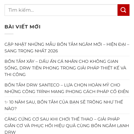
BÀI VIẾT MỚI
CẬP NHẬT NHỮNG MẪU BỒN TẮM NGÂM MỚI – HIỆN ĐẠI –
SANG TRỌNG NHẤT 2026
BỒN TẮM XÂY – DẤU ẤN CÁ NHÂN CHO KHÔNG GIAN
SỐNG, DRW TIÊN PHONG TRONG GIẢI PHÁP THIẾT KẾ VÀ
THI CÔNG
BỒN TẮM DRW SANTECO – LỰA CHỌN HOÀN MỸ CHO
NHỮNG CÔNG TRÌNH MANG PHONG CÁCH PHÁP CỔ ĐIỂN
✨ 10 NĂM SAU, BỒN TẮM CỦA BẠN SẼ TRÔNG NHƯ THẾ
NÀO?
CĂNG CỨNG CƠ SAU KHI CHƠI THỂ THAO – GIẢI PHÁP
GIÃN CƠ VÀ PHỤC HỒI HIỆU QUẢ CÙNG BỒN NGÂM LẠNH
DRW