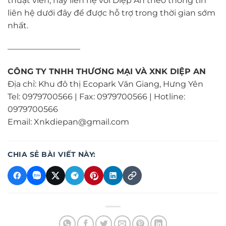
thuật viên, hãy liên hệ với Diệp An theo thông tin
liên hệ dưới đây để được hỗ trợ trong thời gian sớm
nhất.
—————————
CÔNG TY TNHH THƯƠNG MẠI VÀ XNK DIỆP AN
Địa chỉ: Khu đô thị Ecopark Văn Giang, Hưng Yên
Tel: 0979700566 | Fax: 0979700566 | Hotline:
0979700566
Email: Xnkdiepan@gmail.com
CHIA SẺ BÀI VIẾT NÀY: