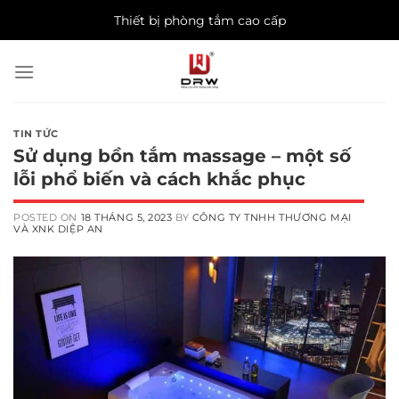
Skip
Thiết bị phòng tắm cao cấp
to
content
TIN TỨC
Sử dụng bồn tắm massage – một số
lỗi phổ biến và cách khắc phục
POSTED ON
18 THÁNG 5, 2023
BY
CÔNG TY TNHH THƯƠNG MẠI
VÀ XNK DIỆP AN