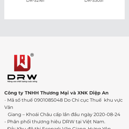
DR-S2161
DR-S3051
Công ty TNHH Thương Mại và XNK Diệp An
-
Mã số thuế 0901085048 Do Chi cục Thuế khu vực
Văn
Giang – Khoái Châu cấp lần đầu ngày 2020-08-24
-
Phân phối thương hiêu DRW tại Việt Nam.
- Đ/c: Khu đô thị Ecopark Văn Giang, Hưng Yên