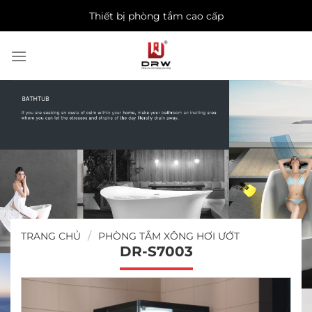
Skip
Thiết bị phòng tắm cao cấp
to
content
/
TRANG CHỦ
PHÒNG TẮM XÔNG HƠI ƯỚT
DR-S7003