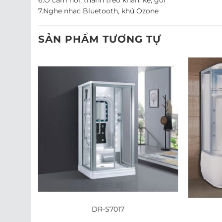
6.Ổ cắm hơi, thanh treo khăn, kệ, gối
7.Nghe nhạc Bluetooth, khử Ozone
SẢN PHẨM TƯƠNG TỰ
DR-S7017