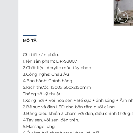
MÔ TẢ
Chi tiết sản phẩn:
1.Tên sản phẩm: DR-S3807
2.Chất liệu: Acrylic màu tùy chọn
3.Công nghệ: Châu Âu
4.Bảo hành: Chính hãng
5.Kích thước: 1500x1500x2150mm
Thông số kỹ thuật:
1.Xông hơi + Vòi hoa sen + Bể sục + ánh sáng + Âm n
2.Bể sục và đèn LED cho bồn tắm dưới cùng
3.Bảng điều khiển 3 chạm với đèn, điều chỉnh thời gia
4.Tay sen, vòi sen, đèn trên.
5.Massage lưng