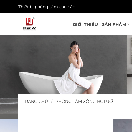
Skip
Thiết bị phòng tắm cao cấp
to
content
GIỚI THIỆU
SẢN PHẨM
/
TRANG CHỦ
PHÒNG TẮM XÔNG HƠI ƯỚT