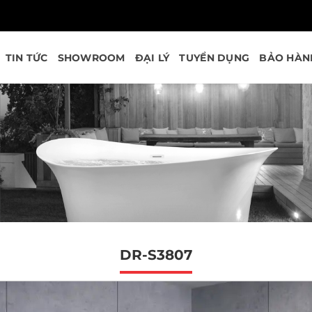
TIN TỨC
SHOWROOM
ĐẠI LÝ
TUYỂN DỤNG
BẢO HÀN
DR-S3807