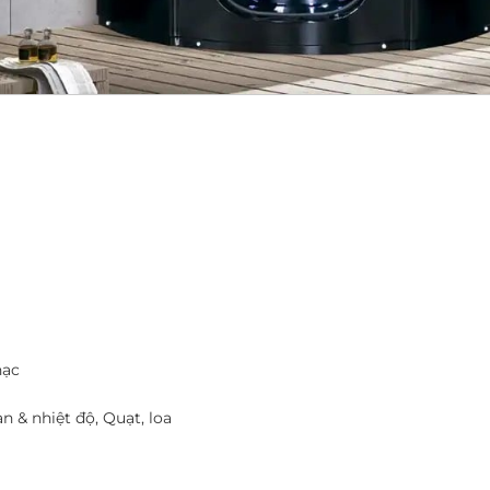
hạc
n & nhiệt độ, Quạt, loa