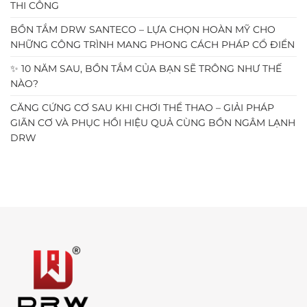
THI CÔNG
BỒN TẮM DRW SANTECO – LỰA CHỌN HOÀN MỸ CHO
NHỮNG CÔNG TRÌNH MANG PHONG CÁCH PHÁP CỔ ĐIỂN
✨ 10 NĂM SAU, BỒN TẮM CỦA BẠN SẼ TRÔNG NHƯ THẾ
NÀO?
CĂNG CỨNG CƠ SAU KHI CHƠI THỂ THAO – GIẢI PHÁP
GIÃN CƠ VÀ PHỤC HỒI HIỆU QUẢ CÙNG BỒN NGÂM LẠNH
DRW