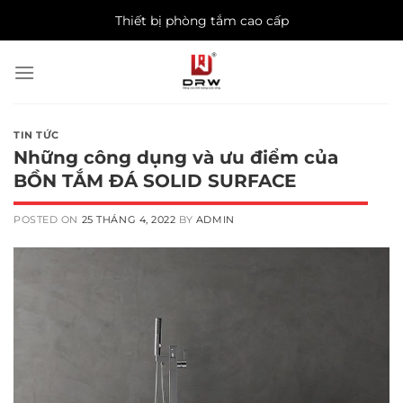
Skip
Thiết bị phòng tắm cao cấp
to
content
TIN TỨC
Những công dụng và ưu điểm của
BỒN TẮM ĐÁ SOLID SURFACE
POSTED ON
25 THÁNG 4, 2022
BY
ADMIN