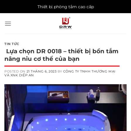
Skip
Thiết bị phòng tắm cao cấp
to
content
TIN TỨC
Lựa chọn DR 0018 – thiết bị bồn tắm
nâng niu cơ thể của bạn
POSTED ON
21 THÁNG 6, 2023
BY
CÔNG TY TNHH THƯƠNG MẠI
VÀ XNK DIỆP AN