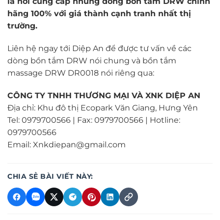
là nơi cung cấp những dòng bồn tắm DRW chính
hãng 100% với giá thành cạnh tranh nhất thị
trường.
Liên hệ ngay tới Diệp An để được tư vấn về các
dòng bồn tắm DRW nói chung và bồn tắm
massage DRW DR0018 nói riêng qua:
CÔNG TY TNHH THƯƠNG MẠI VÀ XNK DIỆP AN
Địa chỉ: Khu đô thị Ecopark Văn Giang, Hưng Yên
Tel: 0979700566 | Fax: 0979700566 | Hotline:
0979700566
Email: Xnkdiepan@gmail.com
CHIA SẺ BÀI VIẾT NÀY: