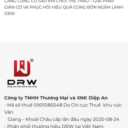
CĂNG CỨNG CƠ SAU KHI CHƠI THỂ THAO – GIẢI PHÁP
GIÃN CƠ VÀ PHỤC HỒI HIỆU QUẢ CÙNG BỒN NGÂM LẠNH
DRW
Công ty TNHH Thương Mại và XNK Diệp An
-
Mã số thuế 0901085048 Do Chi cục Thuế khu vực
Văn
Giang – Khoái Châu cấp lần đầu ngày 2020-08-24
-
Phân phối thương hiêu DRW tại Việt Nam.