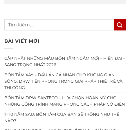
BÀI VIẾT MỚI
CẬP NHẬT NHỮNG MẪU BỒN TẮM NGÂM MỚI – HIỆN ĐẠI –
SANG TRỌNG NHẤT 2026
BỒN TẮM XÂY – DẤU ẤN CÁ NHÂN CHO KHÔNG GIAN
SỐNG, DRW TIÊN PHONG TRONG GIẢI PHÁP THIẾT KẾ VÀ
THI CÔNG
BỒN TẮM DRW SANTECO – LỰA CHỌN HOÀN MỸ CHO
NHỮNG CÔNG TRÌNH MANG PHONG CÁCH PHÁP CỔ ĐIỂN
✨ 10 NĂM SAU, BỒN TẮM CỦA BẠN SẼ TRÔNG NHƯ THẾ
NÀO?