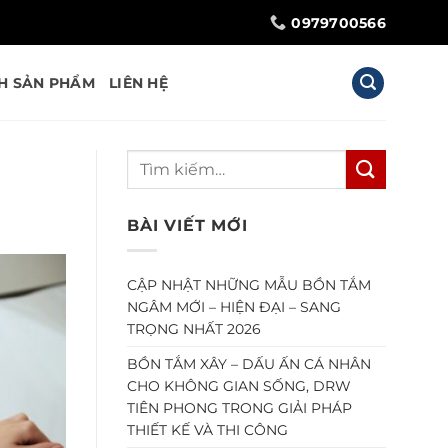
0979700566
H SẢN PHẨM
LIÊN HỆ
BÀI VIẾT MỚI
CẬP NHẬT NHỮNG MẪU BỒN TẮM
NGÂM MỚI – HIỆN ĐẠI – SANG
TRỌNG NHẤT 2026
BỒN TẮM XÂY – DẤU ẤN CÁ NHÂN
CHO KHÔNG GIAN SỐNG, DRW
TIÊN PHONG TRONG GIẢI PHÁP
THIẾT KẾ VÀ THI CÔNG