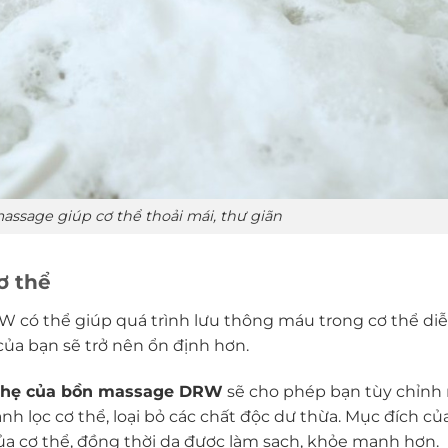
sage giúp cơ thể thoải mái, thư giãn
ơ thể
có thể giúp quá trình lưu thông máu trong cơ thể diễ
ủa bạn sẽ trở nên ổn định hơn.
 nhẹ của bồn massage DRW
sẽ cho phép bạn tùy chỉnh
nh lọc cơ thể, loại bỏ các chất độc dư thừa. Mục đích củ
 của cơ thể, đồng thời da được làm sạch, khỏe mạnh hơn.