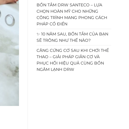
BỒN TẮM DRW SANTECO – LỰA
CHỌN HOÀN MỸ CHO NHỮNG
CÔNG TRÌNH MANG PHONG CÁCH
PHÁP CỔ ĐIỂN
✨ 10 NĂM SAU, BỒN TẮM CỦA BẠN
SẼ TRÔNG NHƯ THẾ NÀO?
CĂNG CỨNG CƠ SAU KHI CHƠI THỂ
THAO – GIẢI PHÁP GIÃN CƠ VÀ
PHỤC HỒI HIỆU QUẢ CÙNG BỒN
NGÂM LẠNH DRW