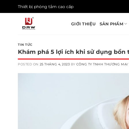
Skip
Thiết bị phòng tắm cao cấp
to
content
GIỚI THIỆU
SẢN PHẨM
TIN TỨC
Khám phá 5 lợi ích khi sử dụng bồ
POSTED ON
25 THÁNG 4, 2023
BY
CÔNG TY TNHH THƯƠNG MẠI 