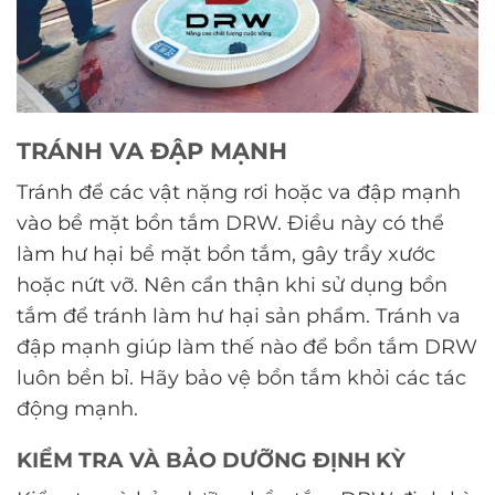
TRÁNH VA ĐẬP MẠNH
Tránh để các vật nặng rơi hoặc va đập mạnh
vào bề mặt bồn tắm DRW. Điều này có thể
làm hư hại bề mặt bồn tắm, gây trầy xước
hoặc nứt vỡ. Nên cẩn thận khi sử dụng bồn
tắm để tránh làm hư hại sản phẩm. Tránh va
đập mạnh giúp làm thế nào để bồn tắm DRW
luôn bền bỉ. Hãy bảo vệ bồn tắm khỏi các tác
động mạnh.
KIỂM TRA VÀ BẢO DƯỠNG ĐỊNH KỲ