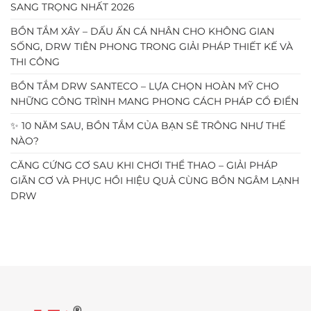
SANG TRỌNG NHẤT 2026
BỒN TẮM XÂY – DẤU ẤN CÁ NHÂN CHO KHÔNG GIAN
SỐNG, DRW TIÊN PHONG TRONG GIẢI PHÁP THIẾT KẾ VÀ
THI CÔNG
BỒN TẮM DRW SANTECO – LỰA CHỌN HOÀN MỸ CHO
NHỮNG CÔNG TRÌNH MANG PHONG CÁCH PHÁP CỔ ĐIỂN
✨ 10 NĂM SAU, BỒN TẮM CỦA BẠN SẼ TRÔNG NHƯ THẾ
NÀO?
CĂNG CỨNG CƠ SAU KHI CHƠI THỂ THAO – GIẢI PHÁP
GIÃN CƠ VÀ PHỤC HỒI HIỆU QUẢ CÙNG BỒN NGÂM LẠNH
DRW