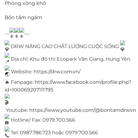
Phòng xông khô
Bồn tắm ngâm
—
—
DRW NÂNG CAO CHẤT LƯỢNG CUỘC SỐNG
Địa chỉ: Khu đô thị Ecopark Văn Giang, Hưng Yên.
Website:
https://drw.com.vn/
🔥 Fanpage:
https://www.facebook.com/profile.php?
id=100069207111795
Youtube:
https://www.youtube.com/@bontamdrwvn
Hotline/ Fax: 0979.700.566
Tel: 0987.786.723 hoặc 0979.700.566