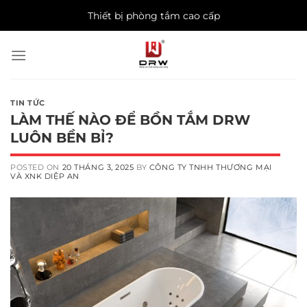
Skip
Thiết bị phòng tắm cao cấp
to
content
TIN TỨC
LÀM THẾ NÀO ĐỂ BỒN TẮM DRW
LUÔN BỀN BỈ?
POSTED ON
20 THÁNG 3, 2025
BY
CÔNG TY TNHH THƯƠNG MẠI
VÀ XNK DIỆP AN