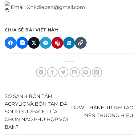
Email: Xnkdiepan@gmail.com
CHIA SẺ BÀI VIẾT NÀY:
SO SÁNH BỒN TẮM
ACRYLIC VÀ BỒN TẮM ĐÁ
DRW – HÀNH TRÌNH TẠO
SOLID SURFACE: LỰA
NÊN THƯƠNG HIỆU
CHỌN NÀO PHÙ HỢP VỚI
BẠN?