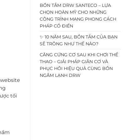
BỒN TẮM DRW SANTECO – LỰA
CHỌN HOÀN MỸ CHO NHỮNG
CÔNG TRÌNH MANG PHONG CÁCH
PHÁP CỔ ĐIỂN
✨ 10 NĂM SAU, BỒN TẮM CỦA BẠN
SẼ TRÔNG NHƯ THẾ NÀO?
CĂNG CỨNG CƠ SAU KHI CHƠI THỂ
THAO – GIẢI PHÁP GIÃN CƠ VÀ
PHỤC HỒI HIỆU QUẢ CÙNG BỒN
NGÂM LẠNH DRW
 website
àng
ược tối
phẩm