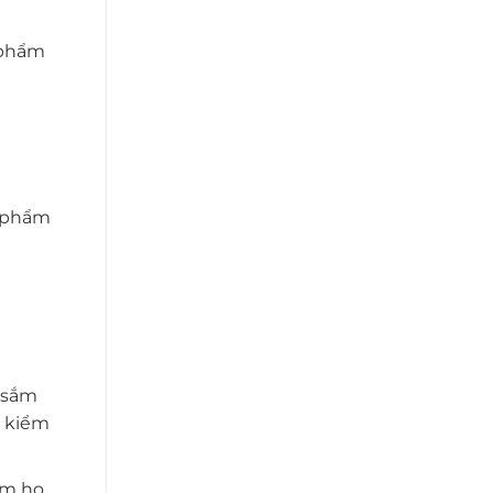
 phẩm
n phẩm
 sắm
, kiểm
m họ