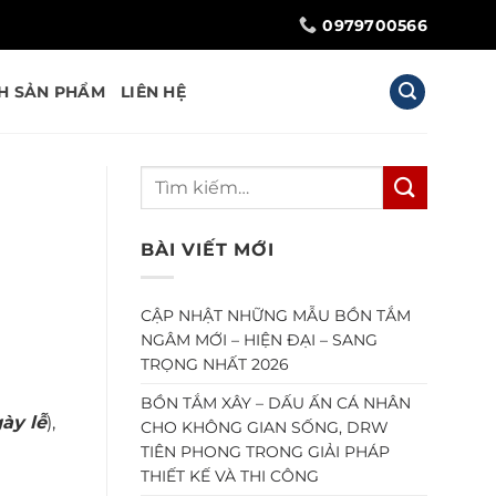
0979700566
H SẢN PHẨM
LIÊN HỆ
BÀI VIẾT MỚI
CẬP NHẬT NHỮNG MẪU BỒN TẮM
NGÂM MỚI – HIỆN ĐẠI – SANG
TRỌNG NHẤT 2026
BỒN TẮM XÂY – DẤU ẤN CÁ NHÂN
ày lễ
),
CHO KHÔNG GIAN SỐNG, DRW
TIÊN PHONG TRONG GIẢI PHÁP
THIẾT KẾ VÀ THI CÔNG