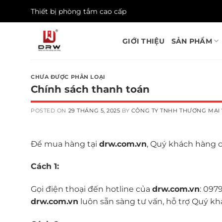
Skip
Thiết bị phòng tắm cao cấp
to
content
GIỚI THIỆU
SẢN PHẨM
CHƯA ĐƯỢC PHÂN LOẠI
Chính sách thanh toán
POSTED ON
29 THÁNG 5, 2025
BY
CÔNG TY TNHH THƯƠNG MẠI 
Để mua hàng tại
drw.com.vn
, Quý khách hàng 
Cách 1:
Gọi điện thoại đến hotline của
drw.com.vn
: 097
drw.com.vn
luôn sẵn sàng tư vấn, hỗ trợ Quý k