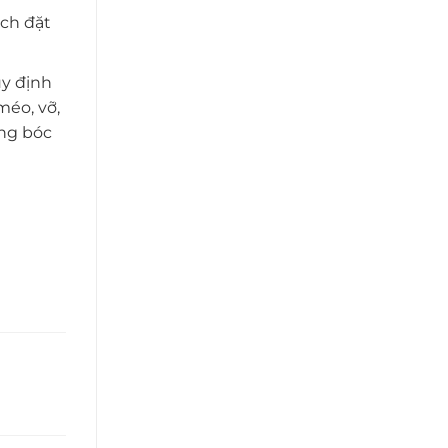
ch đặt
y định
méo, vỡ,
àng bóc