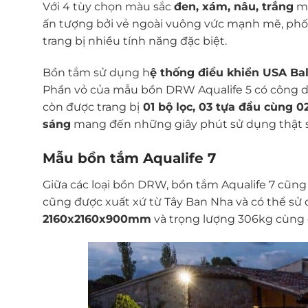
Với 4 tùy chọn màu sắc
đen, xám, nâu, trắng
mẫ
ấn tượng bởi vẻ ngoài vuông vức mạnh mẽ, phố
trang bị nhiều tính năng đặc biệt.
Bồn tắm sử dụng h
ệ thống điều khiển USA Ba
Phần vỏ của mẫu bồn DRW Aqualife 5 có công d
còn được trang bị
01 bộ lọc, 03 tựa đầu cùng 
sáng
mang đến những giây phút sử dụng thật s
Mẫu bồn tắm Aqualife 7
Giữa các loại bồn DRW, bồn tắm Aqualife 7 cũng
cũng được xuất xứ từ Tây Ban Nha và có thể sử
2160x2160x900mm
và trọng lượng 306kg cùng 