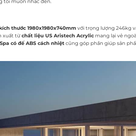
g tôi muốn nhắc đến.
kích thước 1980x1980x740mm
với trọng lượng 246kg 
n xuất từ
chất liệu US Aristech Acrylic
mang lại vẻ ngoà
Spa có đế ABS cách nhiệt
cũng góp phần giúp sản ph