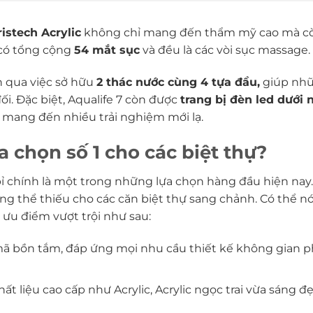
istech Acrylic
không chỉ mang đến thẩm mỹ cao mà c
có tổng cộng
54 mắt sục
và đều là các vòi sục massage.
n qua việc sở hữu
2 thác nước cùng 4 tựa đầu,
giúp nh
i. Đặc biệt, Aqualife 7 còn được
trang bị đèn led dưới 
mang đến nhiều trải nghiệm mới lạ.
 chọn số 1 cho các biệt thự?
bỉ chính là một trong những lựa chọn hàng đầu hiện nay
ông thể thiếu cho các căn biệt thự sang chảnh. Có thể n
u điểm vượt trội như sau:
bồn tắm, đáp ứng mọi nhu cầu thiết kế không gian 
 liệu cao cấp như Acrylic, Acrylic ngọc trai vừa sáng đẹ