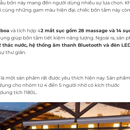
u bồn này mang đến người dùng nhiều sự lựa chọn. K
i cùng những gam màu hiện đại, chiếc bồn tắm này cò
lboa
và tích hợp 4
2 mắt sục gồm 28 massage và 14 sục
ụng giúp bồn tắm tiết kiệm năng lượng. Ngoài ra, sản 
02 thác nước, hệ thống âm thanh Bluetooth và đèn LE
ự thư giãn.
 là một sản phẩm rất được yêu thích hiện nay. Sản phẩ
 dụng cho nhóm từ 4 đến 5 người nhờ có kích thước
dung tích 1180L.