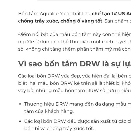
Bồn tắm Aqualife 7 có chất liệu
chế tạo từ US Ar
c
hống trầy xước, chống ố vàng tốt
. Sản phẩm 
Điểm nổi bật của mẫu bồn tắm này còn thể hiệ
người sử dụng có thể thư giãn một cách tuyệt đố
sò, không chỉ tăng thêm phần thẩm mỹ mà còn 
Vì sao bồn tắm DRW là sự lựa
Các loại bồn DRW vừa đẹp, vừa hiện đại lại bền 
biệt, hai mẫu bồn DRW kể trên sẽ là thiết bị kh
vậy bởi những mẫu bồn tắm DRW sở hữu nhiều ư
Thương hiệu DRW mang đến đa dạng mẫu mã 
tắm của khách hàng.
Các loại bồn DRW đều được sản xuất từ các chất
bền bỉ và chống trầy xước tốt.