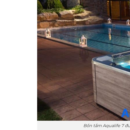
Bồn tắm Aqualife 7 đư