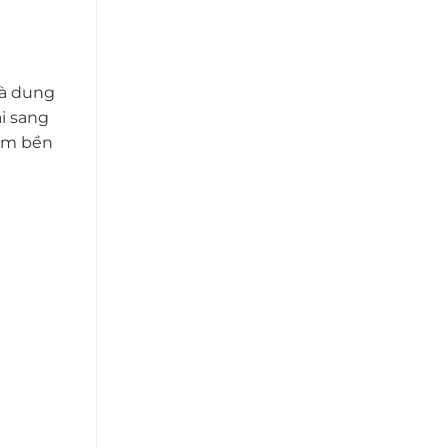
và dung
i sang
ẩm bền