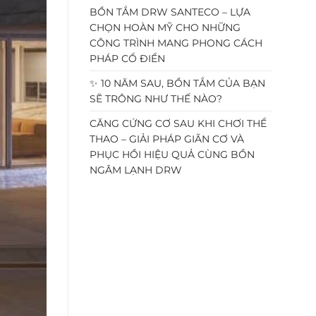
BỒN TẮM DRW SANTECO – LỰA
CHỌN HOÀN MỸ CHO NHỮNG
CÔNG TRÌNH MANG PHONG CÁCH
PHÁP CỔ ĐIỂN
✨ 10 NĂM SAU, BỒN TẮM CỦA BẠN
SẼ TRÔNG NHƯ THẾ NÀO?
CĂNG CỨNG CƠ SAU KHI CHƠI THỂ
THAO – GIẢI PHÁP GIÃN CƠ VÀ
PHỤC HỒI HIỆU QUẢ CÙNG BỒN
NGÂM LẠNH DRW