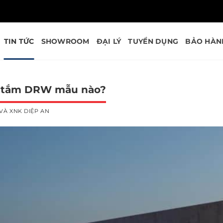
TIN TỨC
SHOWROOM
ĐẠI LÝ
TUYỂN DỤNG
BẢO HÀN
ồn tắm DRW mẫu nào?
VÀ XNK DIỆP AN