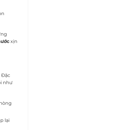
òn
ững
nước
xịn
. Đặc
ói như
phòng
p lại