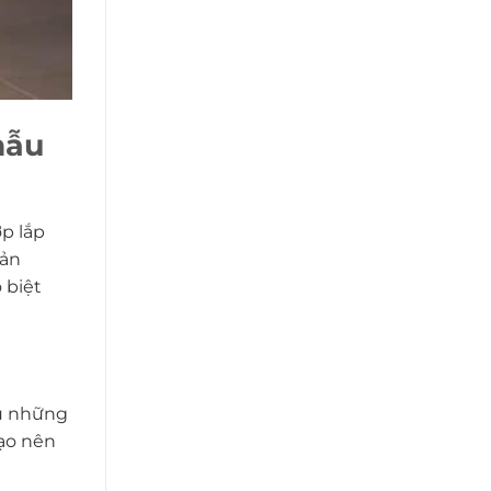
mẫu
ợp lắp
sản
 biệt
hủ những
tạo nên