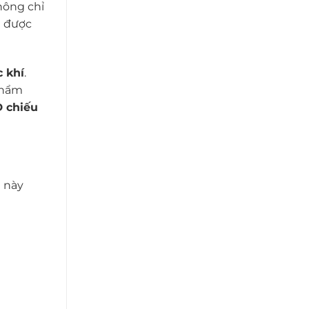
hông chỉ
n được
 khí
.
phẩm
D chiếu
m này