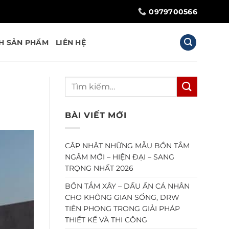
0979700566
H SẢN PHẨM
LIÊN HỆ
BÀI VIẾT MỚI
CẬP NHẬT NHỮNG MẪU BỒN TẮM
NGÂM MỚI – HIỆN ĐẠI – SANG
TRỌNG NHẤT 2026
BỒN TẮM XÂY – DẤU ẤN CÁ NHÂN
CHO KHÔNG GIAN SỐNG, DRW
TIÊN PHONG TRONG GIẢI PHÁP
THIẾT KẾ VÀ THI CÔNG