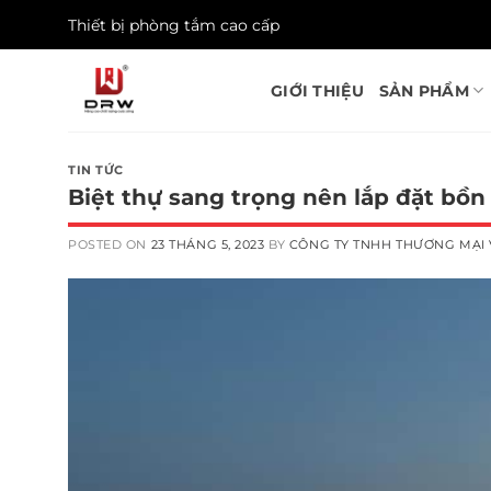
Skip
Thiết bị phòng tắm cao cấp
to
content
GIỚI THIỆU
SẢN PHẨM
TIN TỨC
Biệt thự sang trọng nên lắp đặt b
POSTED ON
23 THÁNG 5, 2023
BY
CÔNG TY TNHH THƯƠNG MẠI 