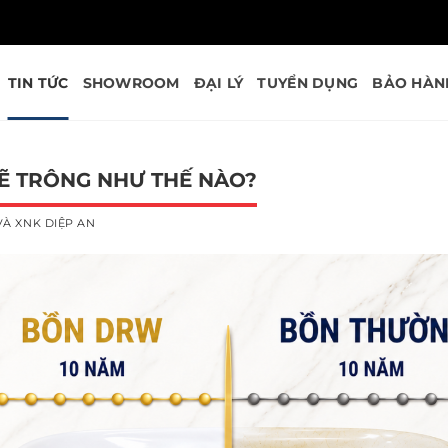
TIN TỨC
SHOWROOM
ĐẠI LÝ
TUYỂN DỤNG
BẢO HÀN
SẼ TRÔNG NHƯ THẾ NÀO?
À XNK DIỆP AN