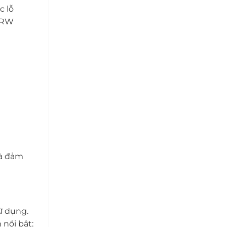
c lỗ
 DRW
và đảm
ử dụng.
nổi bật: