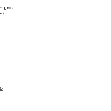
ng, xỉn
đầu.
ic