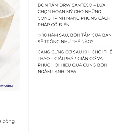
BỒN TẮM DRW SANTECO – LỰA
CHỌN HOÀN MỸ CHO NHỮNG
CÔNG TRÌNH MANG PHONG CÁCH
PHÁP CỔ ĐIỂN
✨ 10 NĂM SAU, BỒN TẮM CỦA BẠN
SẼ TRÔNG NHƯ THẾ NÀO?
CĂNG CỨNG CƠ SAU KHI CHƠI THỂ
THAO – GIẢI PHÁP GIÃN CƠ VÀ
PHỤC HỒI HIỆU QUẢ CÙNG BỒN
NGÂM LẠNH DRW
và công