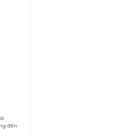
ải
ang đến