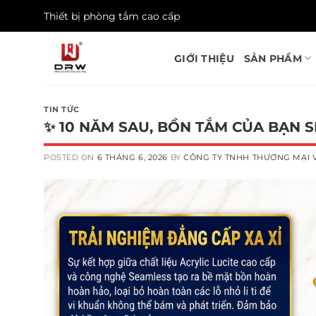
Skip
Thiết bị phòng tắm cao cấp
to
content
GIỚI THIỆU
SẢN PHẨM
TIN TỨC
✨ 10 NĂM SAU, BỒN TẮM CỦA BẠN 
POSTED ON
6 THÁNG 6, 2026
BY
CÔNG TY TNHH THƯƠNG MẠI V