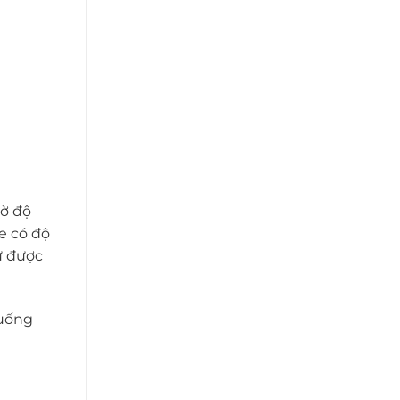
hờ độ
te có độ
ữ được
xuống