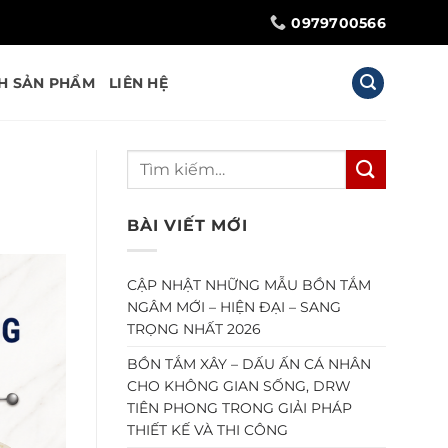
0979700566
H SẢN PHẨM
LIÊN HỆ
BÀI VIẾT MỚI
CẬP NHẬT NHỮNG MẪU BỒN TẮM
NGÂM MỚI – HIỆN ĐẠI – SANG
TRỌNG NHẤT 2026
BỒN TẮM XÂY – DẤU ẤN CÁ NHÂN
CHO KHÔNG GIAN SỐNG, DRW
TIÊN PHONG TRONG GIẢI PHÁP
THIẾT KẾ VÀ THI CÔNG