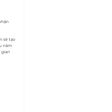
 nhận
n sẽ tạo
ều năm
 gian