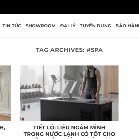
TIN TỨC
SHOWROOM
ĐẠI LÝ
TUYỂN DỤNG
BẢO HÀN
TAG ARCHIVES:
#SPA
H,
TIẾT LỘ: LIỆU NGÂM MÌNH
TRONG NƯỚC LẠNH CÓ TỐT CHO