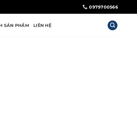
0979700566
H SẢN PHẨM
LIÊN HỆ