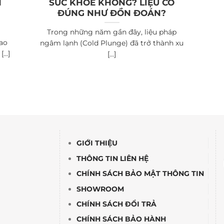
N
SỨC KHỎE KHÔNG? LIỆU CÓ
H
ĐÚNG NHƯ ĐỒN ĐOÁN?
Trong những năm gần đây, liệu pháp
hao
ngâm lạnh (Cold Plunge) đã trở thành xu
...]
[...]
GIỚI THIỆU
THÔNG TIN LIÊN HỆ
CHÍNH SÁCH BẢO MẬT THÔNG TIN
SHOWROOM
CHÍNH SÁCH ĐỔI TRẢ
CHÍNH SÁCH BẢO HÀNH