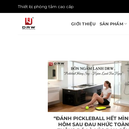
Skip
Thiết bị phòng tắm cao cấp
to
content
GIỚI THIỆU
SẢN PHẨM
“ĐÁNH PICKLEBALL HẾT MÌN
HÔM SAU ĐAU NHỨC TOÀN