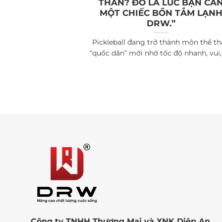
THÂN? ĐÓ LÀ LÚC BẠN CẦ
MỘT CHIẾC BỒN TẮM LẠN
DRW.”
Pickleball đang trở thành môn thể t
“quốc dân” mới nhờ tốc độ nhanh, vui, [
Công ty TNHH Thương Mại và XNK Diệp An