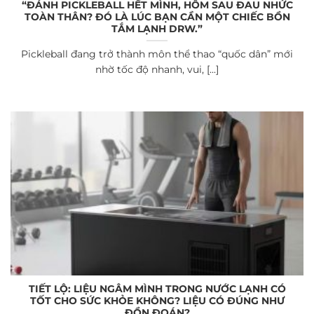
“ĐÁNH PICKLEBALL HẾT MÌNH, HÔM SAU ĐAU NHỨC
TOÀN THÂN? ĐÓ LÀ LÚC BẠN CẦN MỘT CHIẾC BỒN
TẮM LẠNH DRW.”
Pickleball đang trở thành môn thể thao “quốc dân” mới
nhờ tốc độ nhanh, vui, [...]
TIẾT LỘ: LIỆU NGÂM MÌNH TRONG NƯỚC LẠNH CÓ
TỐT CHO SỨC KHỎE KHÔNG? LIỆU CÓ ĐÚNG NHƯ
ĐỒN ĐOÁN?