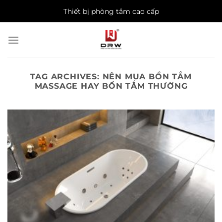
Skip
Thiết bị phòng tắm cao cấp
to
content
TAG ARCHIVES:
NÊN MUA BỒN TẮM
MASSAGE HAY BỒN TẮM THƯỜNG