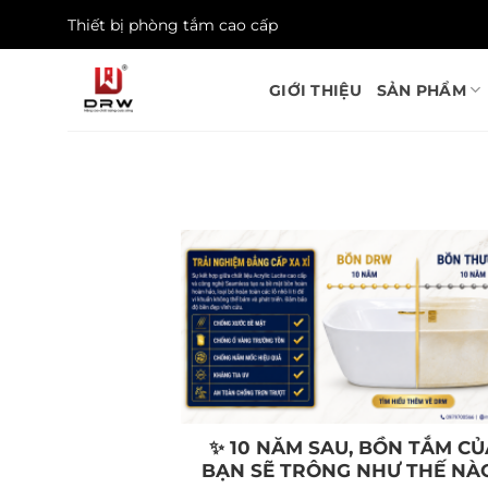
Skip
Thiết bị phòng tắm cao cấp
to
content
GIỚI THIỆU
SẢN PHẨM
✨ 10 NĂM SAU, BỒN TẮM CỦ
BẠN SẼ TRÔNG NHƯ THẾ NÀ