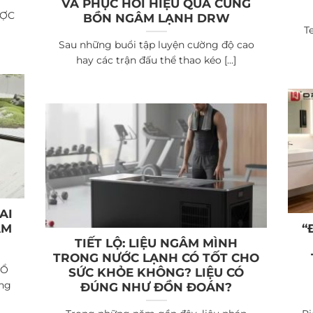
VÀ PHỤC HỒI HIỆU QUẢ CÙNG
ƯỢC
BỒN NGÂM LẠNH DRW
T
Sau những buổi tập luyện cường độ cao
hay các trận đấu thể thao kéo [...]
AI
ÂM
“
TIẾT LỘ: LIỆU NGÂM MÌNH
TRONG NƯỚC LẠNH CÓ TỐT CHO
HỔ
SỨC KHỎE KHÔNG? LIỆU CÓ
ng
ĐÚNG NHƯ ĐỒN ĐOÁN?