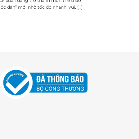
ckleball đang trở thành môn thể thao
ốc dân” mới nhờ tốc độ nhanh, vui, [...]