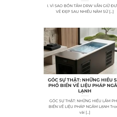
I. VÌ SAO BỒN TẮM DRW VẪN GIỮ Đ
VẺ ĐẸP SAU NHIỀU NĂM SỬ [...]
GÓC SỰ THẬT: NHỮNG HIỂU S
PHỔ BIẾN VỀ LIỆU PHÁP NG
LẠNH
GÓC SỰ THẬT: NHỮNG HIỂU LẦM P
BIẾN VỀ LIỆU PHÁP NGÂM LẠNH Tro
vài [...]