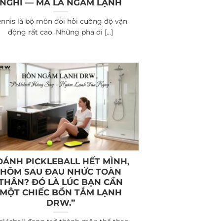
NGHỈ — MÀ LÀ NGÂM LẠNH
ennis là bộ môn đòi hỏi cường độ vận
động rất cao. Những pha di [...]
ĐÁNH PICKLEBALL HẾT MÌNH,
HÔM SAU ĐAU NHỨC TOÀN
THÂN? ĐÓ LÀ LÚC BẠN CẦN
MỘT CHIẾC BỒN TẮM LẠNH
DRW.”