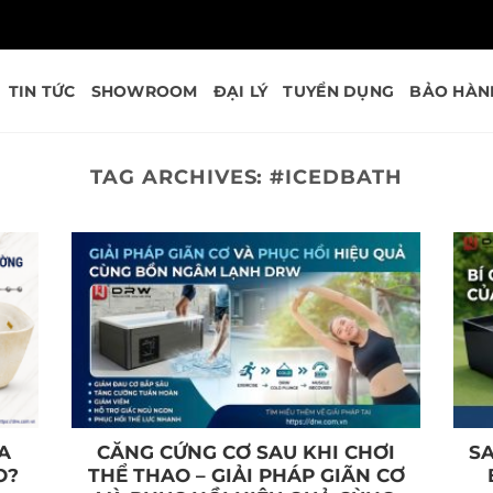
TIN TỨC
SHOWROOM
ĐẠI LÝ
TUYỂN DỤNG
BẢO HÀN
TAG ARCHIVES:
#ICEDBATH
A
CĂNG CỨNG CƠ SAU KHI CHƠI
SA
O?
THỂ THAO – GIẢI PHÁP GIÃN CƠ