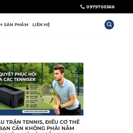
0979700566
H SẢN PHẨM
LIÊN HỆ
U TRẬN TENNIS, ĐIỀU CƠ THỂ
BẠN CẦN KHÔNG PHẢI NẰM