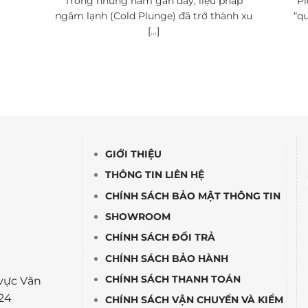
Trong những năm gần đây, liệu pháp
Pi
ngâm lạnh (Cold Plunge) đã trở thành xu
“qu
[...]
GIỚI THIỆU
THÔNG TIN LIÊN HỆ
CHÍNH SÁCH BẢO MẬT THÔNG TIN
SHOWROOM
CHÍNH SÁCH ĐỔI TRẢ
CHÍNH SÁCH BẢO HÀNH
CHÍNH SÁCH THANH TOÁN
vực Văn
24
CHÍNH SÁCH VẬN CHUYỂN VÀ KIỂM