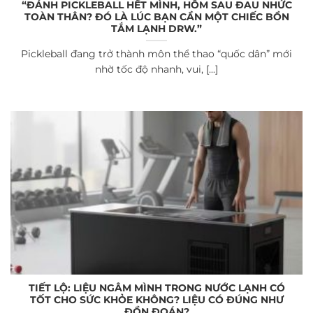
“ĐÁNH PICKLEBALL HẾT MÌNH, HÔM SAU ĐAU NHỨC
TOÀN THÂN? ĐÓ LÀ LÚC BẠN CẦN MỘT CHIẾC BỒN
TẮM LẠNH DRW.”
Pickleball đang trở thành môn thể thao “quốc dân” mới
nhờ tốc độ nhanh, vui, [...]
TIẾT LỘ: LIỆU NGÂM MÌNH TRONG NƯỚC LẠNH CÓ
TỐT CHO SỨC KHỎE KHÔNG? LIỆU CÓ ĐÚNG NHƯ
ĐỒN ĐOÁN?