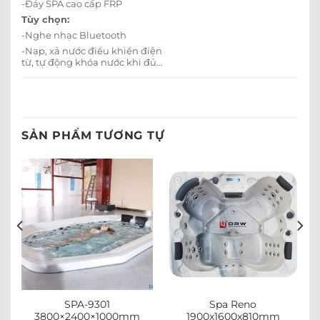
-Đáy SPA cao cấp FRP
Tùy chọn:
-Nghe nhạc Bluetooth
-Nạp, xả nước điểu khiển điện
từ, tự động khóa nước khi đủ…
SẢN PHẨM TƯƠNG TỰ
SPA-9301
Spa Reno
0mm
3800×2400×1000mm
1900x1600x810mm