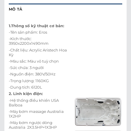
MÔ TẢ
1.Thông số kỹ thuật cơ bản:
-Tên sản phẩm: Eros
-Kích thước:
3950x2200x1490mm
-Chất liệu: Acrylic Aristech Hoa
Kỳ
-Màu sắc: Màu vỏ tuỳ chọn
-Sức chứa: 3 người
-Nguồn điện: 380V/50Hz
-Trọng lượng: 1160KG
-Dung tích: 6120L
2. Linh kiện điện:
-Hệ thống điều khiển USA
Balboa
-Máy bơm massage Australia
1X2HP
-Máy bơm ngược dòng
Australia 2X3.5HP+1X3HP