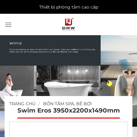
Skip
Thiết bị phòng tắm cao cấp
to
content
/
TRANG CHỦ
BỒN TẮM SPA, BỂ BƠI
Swim Eros 3950x2200x1490mm