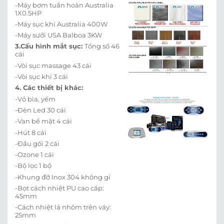
-Máy bơm tuần hoàn Australia
1X0.5HP
-Máy sục khí Australia 400W
-Máy sưởi USA Balboa 3KW
3.Cấu hình mắt sục:
Tổng số 46
cái
-Vòi sục massage 43 cái
-Vòi sục khí 3 cái
4. Các thiết bị khác:
-Vỏ bìa, yếm
-Đèn Led 30 cái
-Van bề mặt 4 cái
-Hút 8 cái
-Đầu gối 2 cái
-Ozone 1 cái
-Bộ lọc 1 bộ
-Khung đỡ Inox 304 không gỉ
-Bọt cách nhiệt PU cao cấp:
45mm
-Cách nhiệt lá nhôm trên váy:
25mm