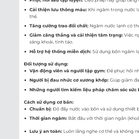
Phục hồi sau tập luyện:
Liệu pháp này giúp tăng 
Cải thiện lưu thông máu:
Khi ngâm trong nước lạn
thể.
Tăng cường trao đổi chất:
Ngâm nước lạnh có thể 
Giảm căng thẳng và cải thiện tâm trạng:
Việc ng
sảng khoái, tỉnh táo.
Hỗ trợ hệ thống miễn dịch:
Sử dụng bồn ngâm lạn
Đối tượng sử dụng:
Vận động viên và người tập gym:
Để phục hồi nh
Người bị đau nhức cơ xương khớp:
Giúp giảm đau
Những người tìm kiếm liệu pháp chăm sóc sức 
Cách sử dụng cơ bản:
Chuẩn bị:
Đổ đầy nước vào bồn và sử dụng thiết bị
Thời gian ngâm:
Bắt đầu với thời gian ngắn (khoả
Lưu ý an toàn:
Luôn lắng nghe cơ thể và không nên