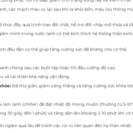
cường phục hồi cơ bắp, giảm tình trạng sưng tấy và viêm ở các
h, các mạch máu co lại; sau khi ra khỏi bồn, máu lưu thông mạ
thúc đẩy quá trình trao đổi chất, hỗ trợ đốt cháy mỡ thừa và 
âm mình trong nước lạnh có thể kích thích hệ thống thần kinh,
h đều đặn có thể giúp tăng cường sức đề kháng cho cơ thể.
anh chóng sau các buổi tập hoặc thi đấu cường độ cao.
 và cải thiện khả năng vận động.
khỏe:
Để thư giãn, giảm căng thẳng và tăng cường sức khỏe tổ
 làm lạnh (chiller) để đạt nhiệt độ mong muốn (thường từ 5-10°
ng 30 giây đến 1 phút) và tăng dần lên khoảng 5-10 phút khi cơ 
 ngâm quá lâu để tránh các rủi ro liên quan đến hạ thân nhiệt.