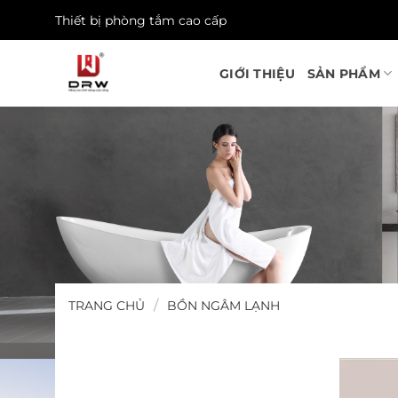
Skip
Thiết bị phòng tắm cao cấp
to
content
GIỚI THIỆU
SẢN PHẨM
/
TRANG CHỦ
BỒN NGÂM LẠNH