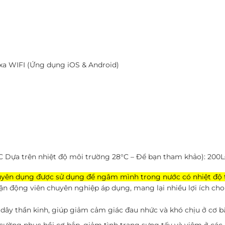
 xa WIFI (Ứng dụng iOS & Android)
°C Dựa trên nhiệt độ môi trường 28°C – Để bạn tham khảo): 200L
huyên dụng được sử dụng để ngâm mình trong nước có nhiệt độ t
ận động viên chuyên nghiệp áp dụng, mang lại nhiều lợi ích cho
c dây thần kinh, giúp giảm cảm giác đau nhức và khó chịu ở cơ 