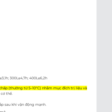
≤3,1h; 300L≤4,7h; 400L≤6,2h
hấp (thường từ 5–10°C) nhằm mục đích trị liệu và
 cơ thể.
bắp sau khi vận động mạnh.