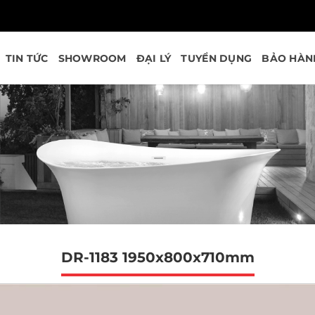
TIN TỨC
SHOWROOM
ĐẠI LÝ
TUYỂN DỤNG
BẢO HÀN
DR-1183 1950x800x710mm