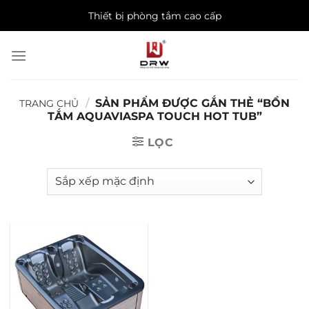
Skip
Thiết bị phòng tắm cao cấp
to
content
/
SẢN PHẨM ĐƯỢC GẮN THẺ “BỒN
TRANG CHỦ
TẮM AQUAVIASPA TOUCH HOT TUB”
LỌC